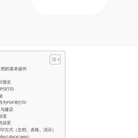
文档的基本操作
印预览
PS打印
能
存为PDF再打印
明与建议
设置
色设置
打印方式（文档、表格、演示）
c/.docx/.wps）