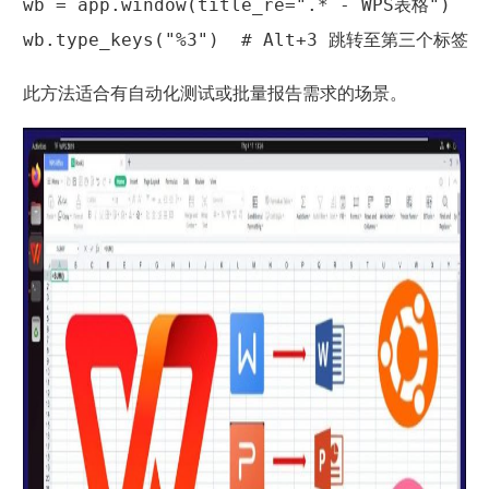
wb = app.window(title_re=".* - WPS表格")

此方法适合有自动化测试或批量报告需求的场景。