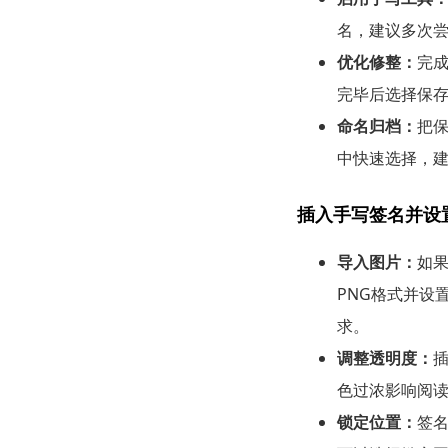
名，建议多次
优化修整：
完
完毕后选择保
命名归档：
把
中快速选择，
插入手写签名并设
导入图片：
如果
PNG格式并设
求。
调整透明度：
色过浓影响阅
锁定位置：
签