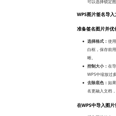
可以选择锁定
WPS图片签名导入
准备签名图片并优
选择格式：
使用
白框，保存前
晰。
控制大小：
在
WPS中缩放过
去除底色：
如
名更融入文档
在WPS中导入图