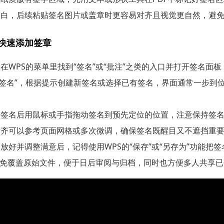
空白，后续粘贴签名图片或盖章时更容易对齐且视觉更自然，避
具快速添加签章
：
在WPS的菜单里找到“签名”或“批注”之类的入口并打开签名面板
片签名”，根据提示创建新签名或选择已有签名，界面通常一步到
。
入签名后用鼠标或手指拖动签名到预先定位的位置，注意保持签
对齐可以参考页面网格或多次微调，确保签名既醒目又不遮挡重
放好并调整满意后，记得使用WPS的“保存”或“另存为”功能把
避免覆盖原始文件，便于日后审阅与归档，同时也方便多人共享