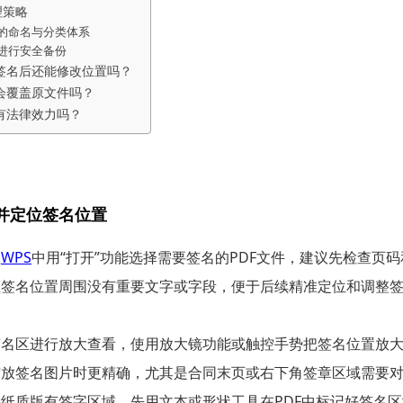
理策略
的命名与分类体系
进行安全备份
子签名后还能修改位置吗？
名会覆盖原文件吗？
名有法律效力吗？
F并定位签名位置
在
WPS
中用“打开”功能选择需要签名的PDF文件，建议先检查页
证签名位置周围没有重要文字或字段，便于后续精准定位和调整
签名区进行放大查看，使用放大镜功能或触控手势把签名位置放
缩放签名图片时更精确，尤其是合同末页或右下角签章区域需要
果纸质版有签字区域，先用文本或形状工具在PDF中标记好签名