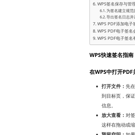
WPS签名保存与管
为签名建立规范
导出签名日志并
WPS PDF添加电
WPS PDF电子签
WPS PDF电子签
WPS快速签名指南
在WPS中打开PD
打开文件：
先
到目标页，保
信息。
放大查看：
对
这样在拖动或
预留空间：
如