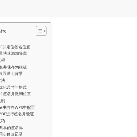
nts
DF并定位签名位置
工具快速添加签章
流程
签名并保存为模板
设置透明背景
方法
优化尺寸与格式
图片签名并微调位置
说明
证书并在WPS中配置
PDF进行签名并验证
技巧
建共享的签名库
同步修改记录